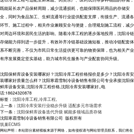
既能延长农产品保鲜周期，减少流通损耗，也能保障医药用品的存储安
全，同时为食品加工、生鲜流通等行业提供配套支撑，衔接生产、流通各
环节。施工过程中，相关作业兼顾安全与便捷，合理规划施工流程，减少
对周边环境和居民生活的影响。随着冷库工程的逐步落地投用，沈阳冷链
存储能力得到进一步提升，有效补齐冷链基础设施短板，推动冷链配套体
系不断完善，不仅为市民日常生活提供更可靠的物资保障，也为相关产业
有序发展奠定坚实基础，助力城市民生服务与产业配套协同升级。
沈阳保鲜库设备安装哪家好？沈阳冷库工程价格报价是多少？沈阳冷库安
装哪家好质量怎么样？沈阳寒霜雪制冷设备销售有限公司专业承接沈阳保
鲜库设备安装,沈阳冷库工程价格,沈阳冷库安装哪家好,,电
话:18624320878
标签：
沈阳冷库工程
,
冷库工程
,
上一条：
沈阳冷库安装行业稳步升级 适配多元市场需求
下一条：
沈阳保鲜库设备迭代升级 赋能多领域品质存储
沈阳寒霜雪制冷设备销售有限公司 版权所有
筑巢ECMS
网站声明：本站部分素材模板来源于网络，如有侵权请与网站管理员联系，我们将在